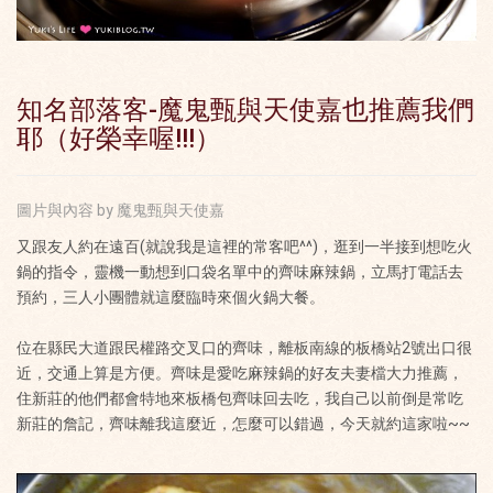
知名部落客-魔鬼甄與天使嘉也推薦我們
耶（好榮幸喔!!!）
圖片與內容 by 魔鬼甄與天使嘉
又跟友人約在遠百(就說我是這裡的常客吧^^)，逛到一半接到想吃火
鍋的指令，靈機一動想到口袋名單中的齊味麻辣鍋，立馬打電話去
預約，三人小團體就這麼臨時來個火鍋大餐。
位在縣民大道跟民權路交叉口的齊味，離板南線的板橋站2號出口很
近，交通上算是方便。齊味是愛吃麻辣鍋的好友夫妻檔大力推薦，
住新莊的他們都會特地來板橋包齊味回去吃，我自己以前倒是常吃
新莊的詹記，齊味離我這麼近，怎麼可以錯過，今天就約這家啦~~