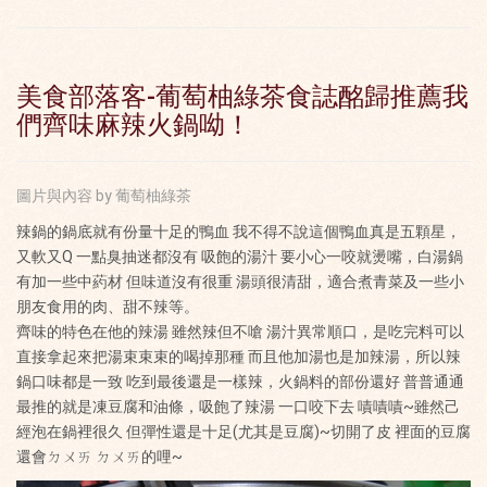
美食部落客-葡萄柚綠茶食誌酩歸推薦我
們齊味麻辣火鍋呦！
圖片與內容 by 葡萄柚綠茶
辣鍋的鍋底就有份量十足的鴨血 我不得不說這個鴨血真是五顆星，
又軟又Q 一點臭抽迷都沒有 吸飽的湯汁 要小心一咬就燙嘴，白湯鍋
有加一些中葯材 但味道沒有很重 湯頭很清甜，
適合煮青菜及一些小
朋友食用的肉、甜不辣等。
齊味的特色在他的辣湯 雖然辣但不嗆 湯汁異常順口，是吃完料可以
直接拿起來把湯束束束的喝掉那種 而且他加湯也是加辣湯，所以辣
鍋口味都是一致 吃到最後還是一樣辣，火鍋料的部份還好 普普通通
最推的就是凍豆腐和油條，吸飽了辣湯 一口咬下去 嘖嘖嘖~雖然己
經泡在鍋裡很久 但彈性還是十足(尤其是豆腐)~切開了皮 裡面的豆腐
還會ㄉㄨㄞ ㄉㄨㄞ的哩~