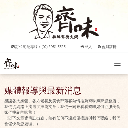
訂位宅配專線：(02) 8951-5525
登入
會員註冊
Toggl
navig
媒體報導與最新消息
感謝各大媒體、各方老饕及美食部落客熱情推薦齊味麻辣鴛鴦店，
我們從網路上摘選了推薦文章，我們一同來看看齊味如何征服美食
家們挑剔的味蕾！
（以下文章皆備註出處，如有任何不適或侵權請與我們聯絡，我們
會儘快為您處理。）