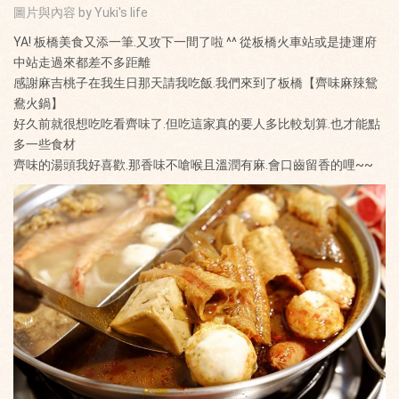
圖片與內容 by Yuki's life
YA! 板橋美食又添一筆.又攻下一間了啦 ^^ 從板橋火車站或是捷運府
中站走過來都差不多距離
感謝麻吉桃子在我生日那天請我吃飯.我們來到了板橋【齊味麻辣鴛
鴦火鍋】
好久前就很想吃吃看齊味了.但吃這家真的要人多比較划算.也才能點
多一些食材
齊味的湯頭我好喜歡.那香味不嗆喉且溫潤有麻.會口齒留香的哩~~