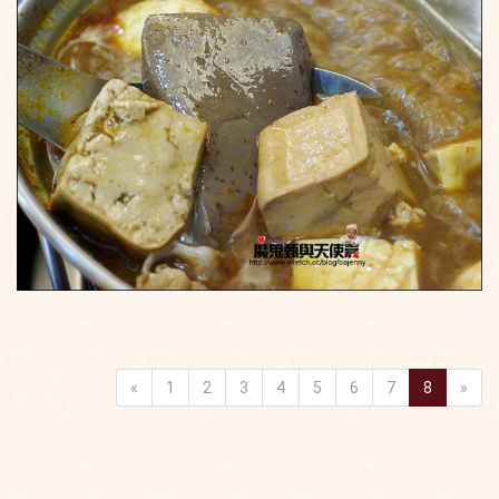
«
1
2
3
4
5
6
7
8
»